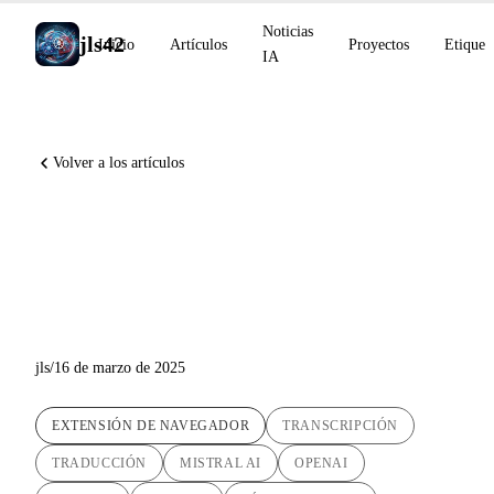
Noticias
jls42
Inicio
Artículos
Proyectos
Etiquet
IA
Volver a los artículos
Babel Fish AI : Extensión de
transcripción y traducción de
voz
jls
/
16 de marzo de 2025
EXTENSIÓN DE NAVEGADOR
TRANSCRIPCIÓN
TRADUCCIÓN
MISTRAL AI
OPENAI