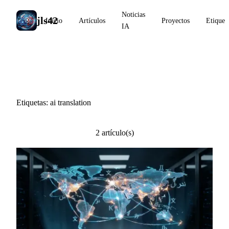
Noticias
jls42
Inicio
Artículos
Proyectos
Etiquet
IA
#ai translation
Etiquetas: ai translation
2 artículo(s)