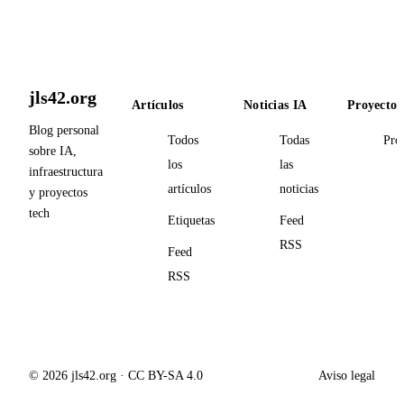
jls42.org
Artículos
Noticias IA
Proyectos
Blog personal
Todos
Todas
Pro
sobre IA,
los
las
infraestructura
artículos
noticias
y proyectos
tech
Etiquetas
Feed
RSS
Feed
RSS
© 2026 jls42.org · CC BY-SA 4.0
Aviso legal