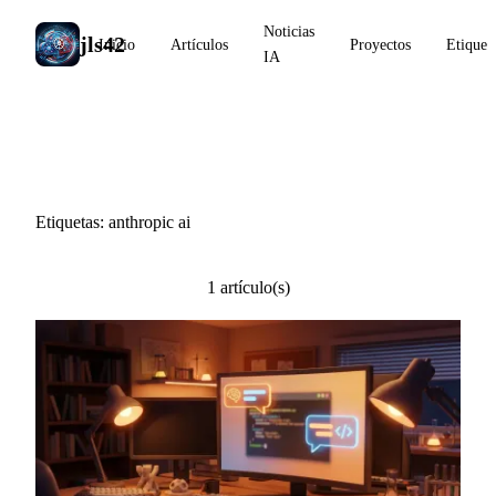
Noticias
jls42
Inicio
Artículos
Proyectos
Etiquet
IA
#anthropic ai
Etiquetas: anthropic ai
1 artículo(s)