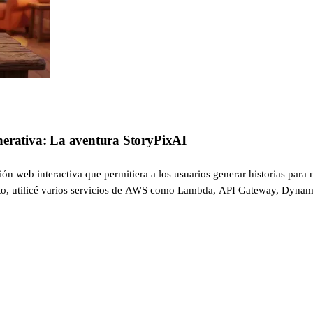
nerativa: La aventura StoryPixAI
ión web interactiva que permitiera a los usuarios generar historias par
r esto, utilicé varios servicios de AWS como Lambda, API Gateway, Dyna
aform, y el despliegue se automatiza mediante GitLab CI. En esta entrada,
 los desafíos encontrados.