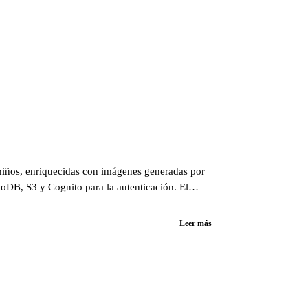
a niños, enriquecidas con imágenes generadas por
moDB, S3 y Cognito para la autenticación. El
 revelo los entresijos de este apasionante
Leer más