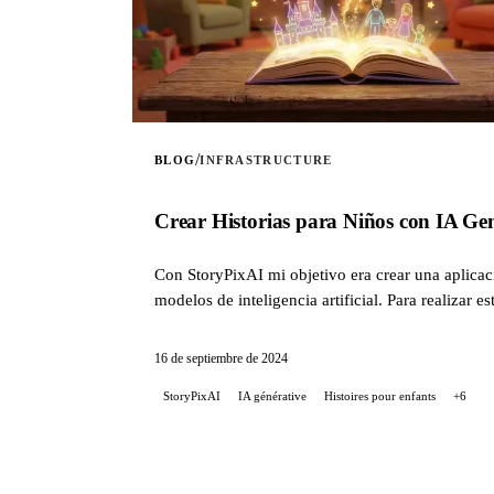
/
BLOG
INFRASTRUCTURE
Crear Historias para Niños con IA Ge
Con StoryPixAI mi objetivo era crear una aplicac
modelos de inteligencia artificial. Para realiza
código de la infraestructura se gestiona con Terr
proyecto, desde las decisiones tecnológicas hasta
16 de septiembre de 2024
StoryPixAI
IA générative
Histoires pour enfants
+6