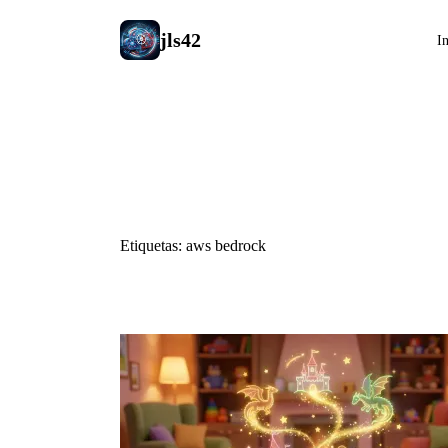
jls42
In
#aws bedro
Etiquetas: aws bedrock