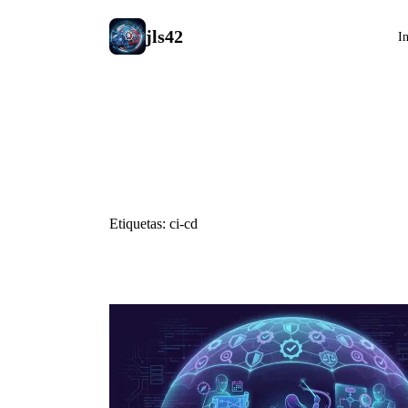
jls42
In
#ci-cd
Etiquetas: ci-cd