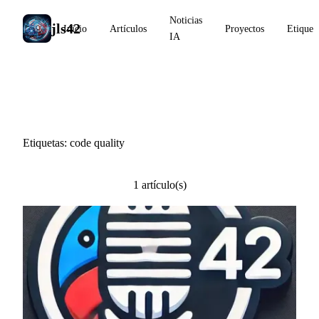
Noticias
jls42
Inicio
Artículos
Proyectos
Etiquet
IA
#code quality
Etiquetas: code quality
1 artículo(s)