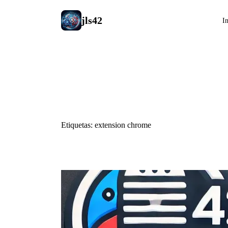
jls42
In
#extension 
Etiquetas: extension chrome