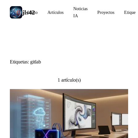
Noticias
jls42
Inicio
Artículos
Proyectos
Etiquet
IA
#gitlab
Etiquetas: gitlab
1 artículo(s)