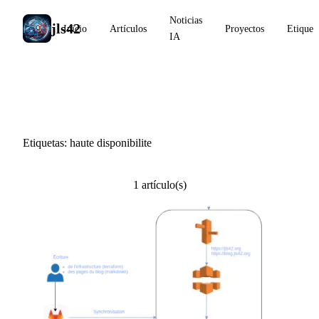
Noticias
jls42
Inicio
Artículos
Proyectos
Etiquet
IA
#haute disponibilite
Etiquetas: haute disponibilite
1 artículo(s)