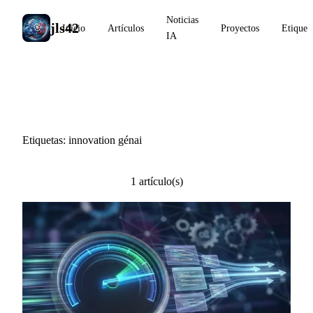
Noticias
jls42
Inicio
Artículos
Proyectos
Etiquet
IA
#innovation génai
Etiquetas: innovation génai
1 artículo(s)