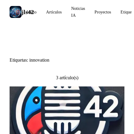
Noticias
jls42
Inicio
Artículos
Proyectos
Etiquet
IA
#innovation
Etiquetas: innovation
3 artículo(s)