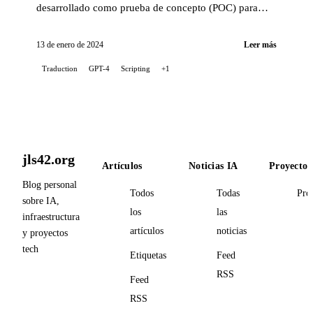
desarrollado como prueba de concepto (POC) para
automatizar la traducción de las publicaciones de mi
blog, utilizando el...
13 de enero de 2024
Leer más
Traduction
GPT-4
Scripting
+1
jls42.org
Artículos
Noticias IA
Proyectos
Blog personal
Todos
Todas
Pro
sobre IA,
los
las
infraestructura
artículos
noticias
y proyectos
tech
Etiquetas
Feed
RSS
Feed
RSS