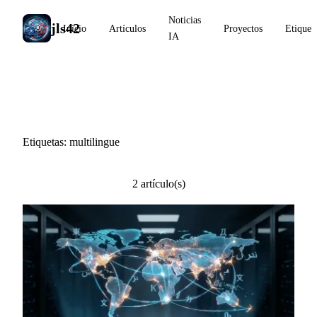
Noticias
jls42
Inicio
Artículos
Proyectos
Etiquet
IA
#multilingue
Etiquetas: multilingue
2 artículo(s)