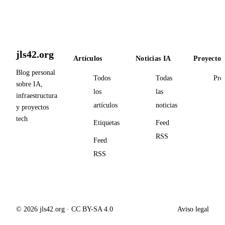
jls42.org
Artículos
Noticias IA
Proyectos
Blog personal
Todos
Todas
Pro
sobre IA,
los
las
infraestructura
artículos
noticias
y proyectos
tech
Etiquetas
Feed
RSS
Feed
RSS
© 2026 jls42.org · CC BY-SA 4.0
Aviso legal