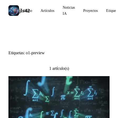
Noticias
jls42
Inicio
Artículos
Proyectos
Etiquet
IA
#o1-preview
Etiquetas: o1-preview
1 artículo(s)