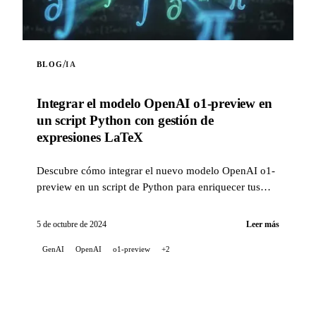
/
BLOG
IA
Integrar el modelo OpenAI o1-preview en
un script Python con gestión de
expresiones LaTeX
Descubre cómo integrar el nuevo modelo OpenAI o1-
preview en un script de Python para enriquecer tus
proyectos de inteligencia artificial. Este script te pe...
5 de octubre de 2024
Leer más
GenAI
OpenAI
o1-preview
+2