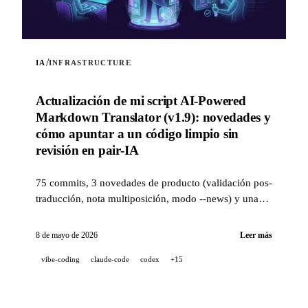
/
IA
INFRASTRUCTURE
Actualización de mi script AI-Powered
Markdown Translator (v1.9): novedades y
cómo apuntar a un código limpio sin
revisión en pair-IA
75 commits, 3 novedades de producto (validación pos-
traducción, nota multiposición, modo --news) y una
pila de calidad de nivel industrial (14 hooks, 229 tests,
revisión de PR asistida por IA) para apuntar a un
8 de mayo de 2026
Leer más
código limpio cuando un proyecto se desarrolla al 100
vibe-coding
claude-code
codex
+15
% en pair-IA.