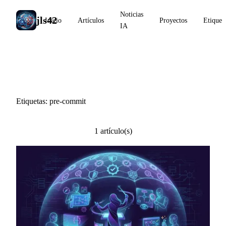
Noticias
jls42
Inicio
Artículos
Proyectos
Etiquet
IA
#pre-commit
Etiquetas: pre-commit
1 artículo(s)