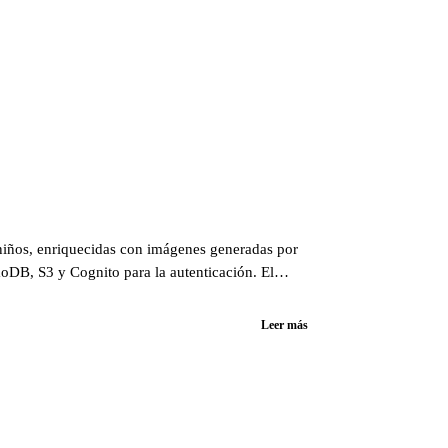
a niños, enriquecidas con imágenes generadas por
moDB, S3 y Cognito para la autenticación. El
 revelo los entresijos de este apasionante
Leer más