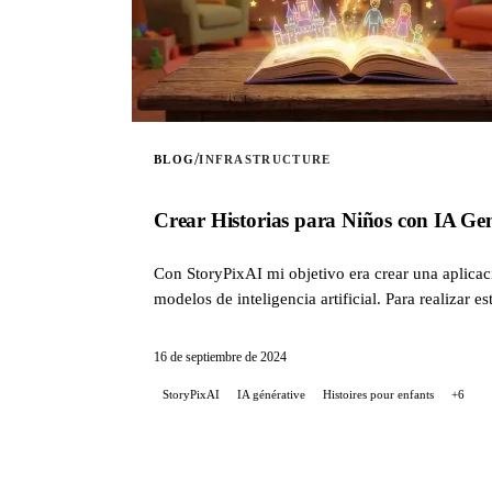
/
BLOG
INFRASTRUCTURE
Crear Historias para Niños con IA Ge
Con StoryPixAI mi objetivo era crear una aplicac
modelos de inteligencia artificial. Para realiza
código de la infraestructura se gestiona con Terr
proyecto, desde las decisiones tecnológicas hasta
16 de septiembre de 2024
StoryPixAI
IA générative
Histoires pour enfants
+6