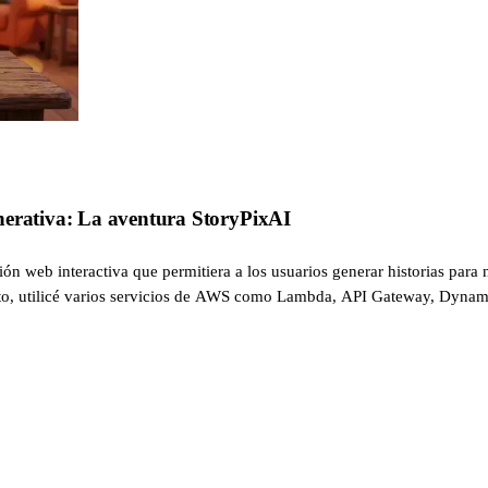
nerativa: La aventura StoryPixAI
ión web interactiva que permitiera a los usuarios generar historias par
r esto, utilicé varios servicios de AWS como Lambda, API Gateway, Dyna
aform, y el despliegue se automatiza mediante GitLab CI. En esta entrada,
 los desafíos encontrados.