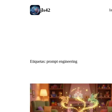
jls42
In
#prompt eng
Etiquetas: prompt engineering