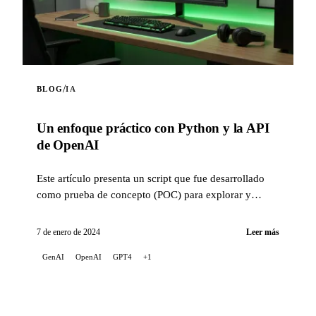
/
BLOG
IA
Un enfoque práctico con Python y la API
de OpenAI
Este artículo presenta un script que fue desarrollado
como prueba de concepto (POC) para explorar y
familiarizarse con las capacidades de la API de
OpenAI.
7 de enero de 2024
Leer más
GenAI
OpenAI
GPT4
+1