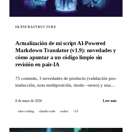
/
IA
INFRASTRUCTURE
Actualización de mi script AI-Powered
Markdown Translator (v1.9): novedades y
cómo apuntar a un código limpio sin
revisión en pair-IA
75 commits, 3 novedades de producto (validación pos-
traducción, nota multiposición, modo --news) y una
pila de calidad de nivel industrial (14 hooks, 229 tests,
revisión de PR asistida por IA) para apuntar a un
8 de mayo de 2026
Leer más
código limpio cuando un proyecto se desarrolla al 100
vibe-coding
claude-code
codex
+15
% en pair-IA.