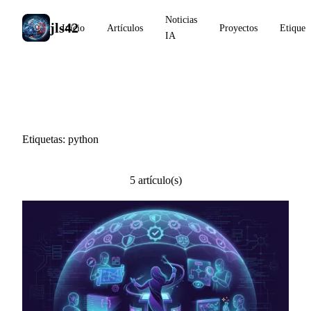
Noticias
jls42
Inicio
Artículos
Proyectos
Etiquet
IA
#python
Etiquetas: python
5 artículo(s)