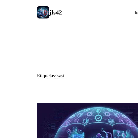
jls42
In
#sast
Etiquetas: sast