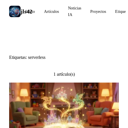
Noticias
jls42
Inicio
Artículos
Proyectos
Etiquet
IA
#serverless
Etiquetas: serverless
1 artículo(s)