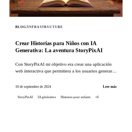
/
BLOG
INFRASTRUCTURE
Crear Historias para Niños con IA
Generativa: La aventura StoryPixAI
Con StoryPixAI mi objetivo era crear una aplicación
web interactiva que permitiera a los usuarios generar
historias para niños, enriquecidas con imágenes
generadas por modelos de inteligencia artificial. Para
16 de septiembre de 2024
Leer más
realizar esto, utilicé varios servicios de AWS como
StoryPixAI
IA générative
Histoires pour enfants
+6
Lambda, API Gateway, DynamoDB, S3 y Cognito
para la autenticación. El código de la infraestructura se
gestiona con Terraform, y el despliegue se automatiza
mediante GitLab CI. En esta entrada, revelo los
entresijos de este apasionante proyecto, desde las
decisiones tecnológicas hasta los desafíos encontrados.