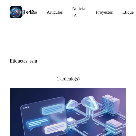
Noticias
jls42
Inicio
Artículos
Proyectos
Etiquet
IA
#ssm
Etiquetas: ssm
1 artículo(s)