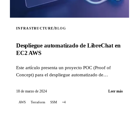
/
INFRASTRUCTURE
BLOG
Despliegue automatizado de LibreChat en
EC2 AWS
Este artículo presenta un proyecto POC (Proof of
Concept) para el despliegue automatizado de
LibreChat en AWS EC2, utilizando Terraform para
orquestar la infrast...
18 de marzo de 2024
Leer más
AWS
Terraform
SSM
+4