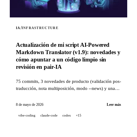
/
IA
INFRASTRUCTURE
Actualización de mi script AI-Powered
Markdown Translator (v1.9): novedades y
cómo apuntar a un código limpio sin
revisión en pair-IA
75 commits, 3 novedades de producto (validación pos-
traducción, nota multiposición, modo --news) y una
pila de calidad de nivel industrial (14 hooks, 229 tests,
revisión de PR asistida por IA) para apuntar a un
8 de mayo de 2026
Leer más
código limpio cuando un proyecto se desarrolla al 100
vibe-coding
claude-code
codex
+15
% en pair-IA.