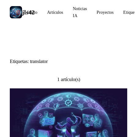
Noticias
jls42
Inicio
Artículos
Proyectos
Etiquet
IA
#translator
Etiquetas: translator
1 artículo(s)