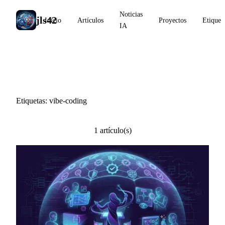
Noticias
jls42
Inicio
Artículos
Proyectos
Etiquet
IA
#vibe-coding
Etiquetas: vibe-coding
1 artículo(s)