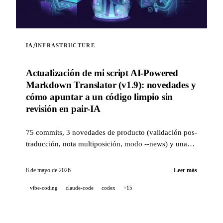
/
IA
INFRASTRUCTURE
Actualización de mi script AI-Powered
Markdown Translator (v1.9): novedades y
cómo apuntar a un código limpio sin
revisión en pair-IA
75 commits, 3 novedades de producto (validación pos-
traducción, nota multiposición, modo --news) y una
pila de calidad de nivel industrial (14 hooks, 229 tests,
revisión de PR asistida por IA) para apuntar a un
8 de mayo de 2026
Leer más
código limpio cuando un proyecto se desarrolla al 100
vibe-coding
claude-code
codex
+15
% en pair-IA.