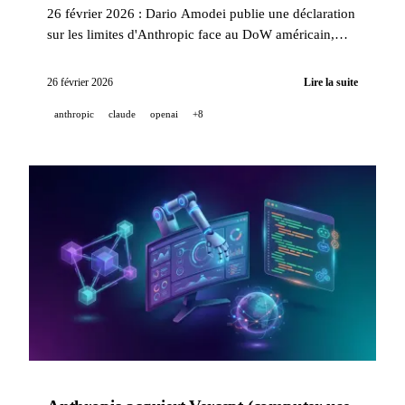
26 février 2026 : Dario Amodei publie une déclaration
sur les limites d'Anthropic face au DoW américain,
Perplexity décroche un accès OS-level sur le Samsung
Galaxy S26, Claude et Codex passent GA pour Copilot
26 février 2026
Lire la suite
Business et Pro, NVIDIA inaugure LillyPod avec 1
anthropic
claude
openai
+8
016 GPUs Blackwell Ultra.