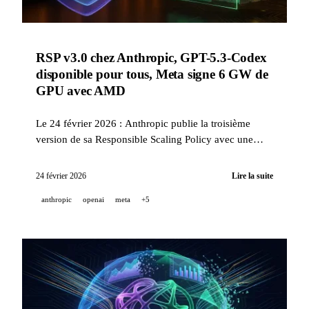
RSP v3.0 chez Anthropic, GPT-5.3-Codex
disponible pour tous, Meta signe 6 GW de
GPU avec AMD
Le 24 février 2026 : Anthropic publie la troisième
version de sa Responsible Scaling Policy avec une
Frontier Safety Roadmap publique et des Risk Reports
trimestriels ; GPT-5.3-Codex passe en disponibilité
24 février 2026
Lire la suite
générale via la Responses API ; Meta signe un accord
anthropic
openai
meta
+5
multi-annuel AMD pour ~6 GW de capacité GPU ;
Qwen 3.5 Medium lance 4 modèles MoE dont un 35B
qui surpasse le géant 235B ; Claude Code v2.1.51
introduit Remote Control depuis mobile.