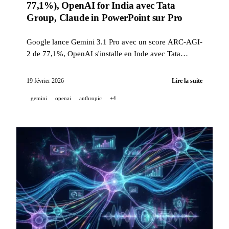
77,1%), OpenAI for India avec Tata
Group, Claude in PowerPoint sur Pro
Google lance Gemini 3.1 Pro avec un score ARC-AGI-
2 de 77,1%, OpenAI s'installe en Inde avec Tata
Group et une infrastructure Stargate, Anthropic ouvre
Claude in PowerPoint aux plans Pro et Mistral publie
19 février 2026
Lire la suite
son rapport technique Voxtral Realtime.
gemini
openai
anthropic
+4