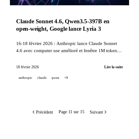
Claude Sonnet 4.6, Qwen3.5-397B en
open-weight, Google lance Lyria 3
16-18 février 2026 : Anthropic lance Claude Sonnet
4.6 avec computer use amélioré et fenêtre 1M tokens.
Qwen publie Qwen3.5-397B en open-weight Apache
2.0. Google intègre Lyria 3 à Gemini. OpenAI dévoile
18 février 2026
Lire la suite
EVMbench, Cohere lance Tiny Aya, Runway ouvre
anthropic
claude
qwen
+9
son API Gen-4.5.
Précédent
Suivant
Page 11 sur 15