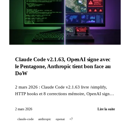
Claude Code v2.1.63, OpenAI signe avec
le Pentagone, Anthropic tient bon face au
DoW
2 mars 2026 : Claude Code v2.1.63 livre /simplify,
HTTP hooks et 8 corrections mémoire, OpenAI signe
un accord IA classifié avec le Pentagone, Anthropic
refuse la surveillance de masse et menace d'aller en
2 mars 2026
Lire la suite
justice. Aussi : Memory Claude sur le plan gratuit,
claude-code
anthropic
openai
+7
Qwen 3.5 Small Series, Gemini CLI v0.31.0, et les
dépréciations Gemini 3 Pro et GPT-5.1 dans Copilot.