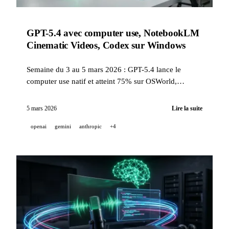
GPT-5.4 avec computer use, NotebookLM
Cinematic Videos, Codex sur Windows
Semaine du 3 au 5 mars 2026 : GPT-5.4 lance le
computer use natif et atteint 75% sur OSWorld,
NotebookLM génère des vidéos immersives avec
Gemini comme réalisateur, Codex arrive sur Windows,
5 mars 2026
Lire la suite
et GitHub active Copilot Memory par défaut.
openai
gemini
anthropic
+4