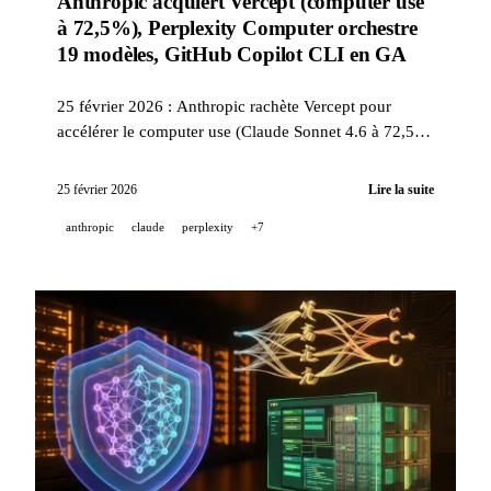
Anthropic acquiert Vercept (computer use
à 72,5%), Perplexity Computer orchestre
19 modèles, GitHub Copilot CLI en GA
25 février 2026 : Anthropic rachète Vercept pour
accélérer le computer use (Claude Sonnet 4.6 à 72,5%
sur OSWorld), Perplexity lance Computer — un
orchestrateur multi-modèle autonome, GitHub Copilot
25 février 2026
Lire la suite
CLI passe en disponibilité générale avec support MCP
anthropic
claude
perplexity
+7
et agents.