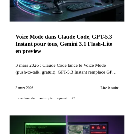
Voice Mode dans Claude Code, GPT-5.3
Instant pour tous, Gemini 3.1 Flash-Lite
en preview
3 mars 2026 : Claude Code lance le Voice Mode
(push-to-talk, gratuit), GPT-5.3 Instant remplace GPT-
5.2 dans ChatGPT avec des hallucinations en baisse de
26,8%, Gemini 3.1 Flash-Lite en preview. Teaser GPT-
3 mars 2026
Lire la suite
5.4, FLUX.2 [pro] 2x plus rapide, ElevenLabs au
claude-code
anthropic
openai
+7
MWC.