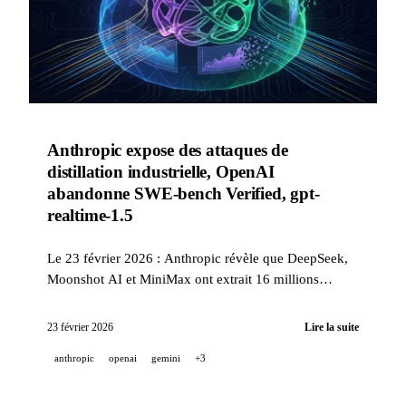
Anthropic expose des attaques de
distillation industrielle, OpenAI
abandonne SWE-bench Verified, gpt-
realtime-1.5
Le 23 février 2026 : Anthropic révèle que DeepSeek,
Moonshot AI et MiniMax ont extrait 16 millions
d'échanges via 24 000 comptes frauduleux pour
distiller Claude ; OpenAI abandonne SWE-bench
23 février 2026
Lire la suite
Verified (59,4 % de tests défectueux) et recommande
anthropic
openai
gemini
+3
SWE-bench Pro ; gpt-realtime-1.5, WebSockets dans la
Responses API, Veo 3.1 templates et Pika AI Selves.