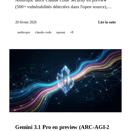
(500+ vulnérabilités détectées dans l'open source),
Runway devient un hub multi-modèles, et GitHub
Copilot étend son model picker à Business/Enterprise
20 février 2026
Lire la suite
le 20 février 2026.
anthropic
claude-code
openai
+8
Gemini 3.1 Pro en preview (ARC-AGI-2