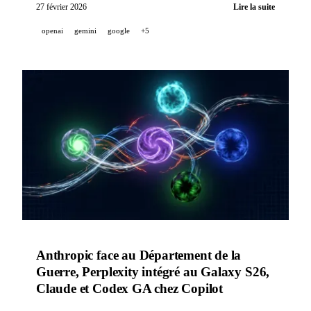
Lyria 3 et Nano Banana 2, et GitHub lance les Agentic
27 février 2026
Lire la suite
Workflows en Markdown.
openai
gemini
google
+5
Anthropic face au Département de la
Guerre, Perplexity intégré au Galaxy S26,
Claude et Codex GA chez Copilot