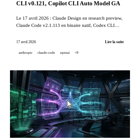
CLI v0.121, Copilot CLI Auto Model GA
Le 17 avril 2026 : Claude Design en research preview,
Claude Code v2.1.113 en binaire natif, Codex CLI
v0.121 avec marketplace de plugins, Copilot CLI Auto
Model GA, NotebookLM Free dans Gemini App,
17 avril 2026
Lire la suite
NVIDIA NemoClaw et Runway Seedance 2.0 iOS.
anthropic
claude-code
openai
+9