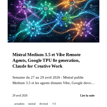
Mistral Medium 3.5 et Vibe Remote
Agents, Google TPU 8e generation,
Claude for Creative Work
Semaine du 27 au 29 avril 2026 : Mistral publie
Medium 3.5 et les agents distants Vibe, Google devoile
ses TPU de 8e generation a Cloud Next 26, Anthropic
lance 8+ connecteurs MCP pour les professionnels
29 avril 2026
Lire la suite
creatifs, NVIDIA sort Nemotron 3 Nano Omni et
actualites
mistral
devstral
+11
ElevenLabs cree une plateforme musicale IA.