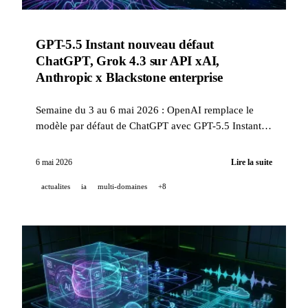
GPT-5.5 Instant nouveau défaut
ChatGPT, Grok 4.3 sur API xAI,
Anthropic x Blackstone enterprise
Semaine du 3 au 6 mai 2026 : OpenAI remplace le
modèle par défaut de ChatGPT avec GPT-5.5 Instant
(-52,5 % hallucinations), xAI lance Grok 4.3 (1M
tokens, #1 agentic), Anthropic et les grands fonds
6 mai 2026
Lire la suite
créent une société de services IA enterprise.
actualites
ia
multi-domaines
+8