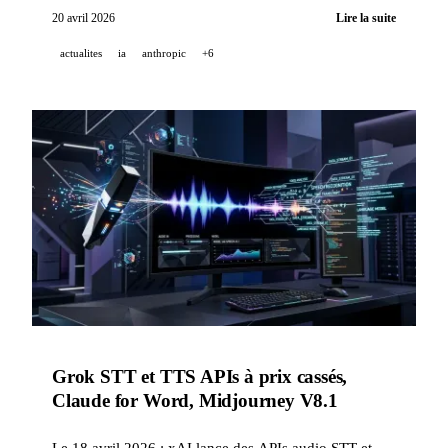
Pro/Pro+, Kimi K2.6 établit de nouveaux records
20 avril 2026
Lire la suite
open-source en coding, et Qwen lance son prochain
actualites
ia
anthropic
+6
modèle phare en avant-première.
Grok STT et TTS APIs à prix cassés,
Claude for Word, Midjourney V8.1
Le 18 avril 2026 : xAI lance des APIs audio STT et