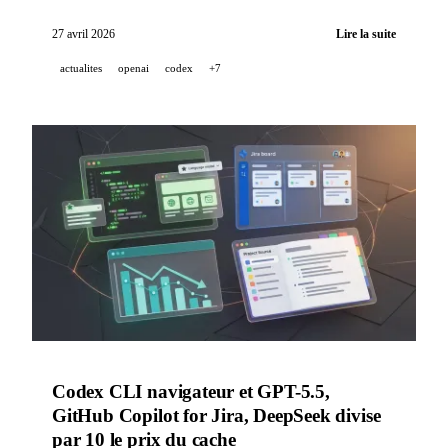
bascule aux GitHub AI Credits dès le 1er juin, et
DeepMind lance un campus IA à Séoul.
27 avril 2026
Lire la suite
actualites
openai
codex
+7
Codex CLI navigateur et GPT-5.5,
GitHub Copilot for Jira, DeepSeek divise
par 10 le prix du cache