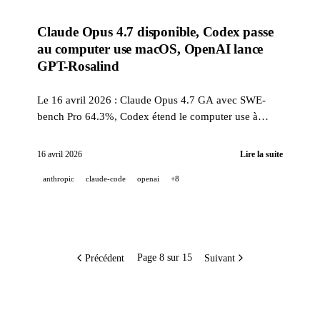
Claude Opus 4.7 disponible, Codex passe
au computer use macOS, OpenAI lance
GPT-Rosalind
Le 16 avril 2026 : Claude Opus 4.7 GA avec SWE-
bench Pro 64.3%, Codex étend le computer use à
macOS, GPT-Rosalind pour les sciences du vivant,
Gemini intègre Nano Banana 2 à Google Photos,
16 avril 2026
Lire la suite
Perplexity Personal Computer et la commande gh skill.
anthropic
claude-code
openai
+8
Précédent
Suivant
Page 8 sur 15