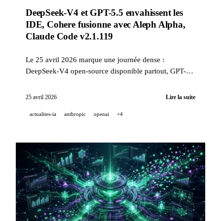
DeepSeek-V4 et GPT-5.5 envahissent les
IDE, Cohere fusionne avec Aleph Alpha,
Claude Code v2.1.119
Le 25 avril 2026 marque une journée dense :
DeepSeek-V4 open-source disponible partout, GPT-
5.5 déployé dans GitHub Copilot et API OpenAI,
fusion Cohere + Aleph Alpha avec 600 millions USD
25 avril 2026
Lire la suite
de Schwarz Group, et Claude Code v2.1.119 avec plus
actualites-ia
anthropic
openai
+4
de 40 améliorations.