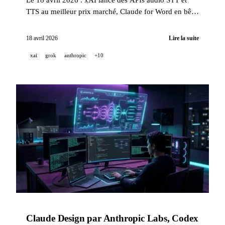
TTS au meilleur prix marché, Claude for Word en bêta
pour Pro/Max/Team/Enterprise, Midjourney V8.1 en
rendu 2K natif, Luma ouvre Innovative Dreams avec
18 avril 2026
Lire la suite
AWS, et Kimi publie son architecture PraaS.
xai
grok
anthropic
+10
Claude Design par Anthropic Labs, Codex