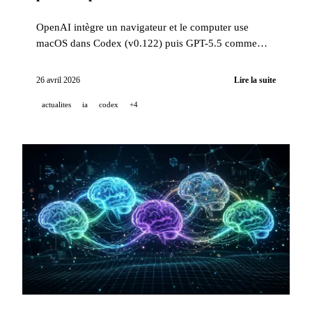
OpenAI intègre un navigateur et le computer use
macOS dans Codex (v0.122) puis GPT-5.5 comme
modèle recommandé (v0.125), GitHub enrichit Copilot
for Jira avec 4 capacités enterprise, et DeepSeek baisse
26 avril 2026
Lire la suite
permanemment les prix de cache à 1/10ème.
actualites
ia
codex
+4