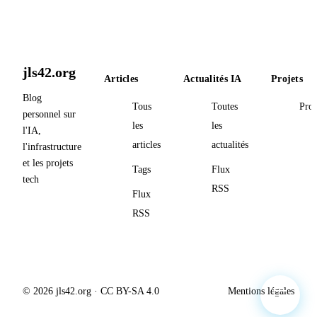
jls42.org
Articles
Actualités IA
Projets
Blog
Tous
Toutes
Proj
personnel sur
les
les
l'IA,
articles
actualités
l'infrastructure
et les projets
Tags
Flux
tech
RSS
Flux
RSS
© 2026 jls42.org · CC BY-SA 4.0
Mentions légales