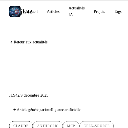
Actualités
jls42
Accueil
Articles
Projets
Tags
IA
Retour aux actualités
MCP rejoint la Linux
Foundation : naissance de l
Agentic AI Foundation
JLS42
/
9 décembre 2025
Article généré par intelligence artificielle
CLAUDE
ANTHROPIC
MCP
OPEN-SOURCE