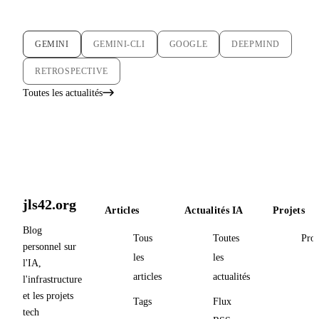
GEMINI
GEMINI-CLI
GOOGLE
DEEPMIND
RETROSPECTIVE
Toutes les actualités
jls42.org
Articles
Actualités IA
Projets
Blog
Tous
Toutes
Proj
personnel sur
les
les
l'IA,
articles
actualités
l'infrastructure
et les projets
Tags
Flux
tech