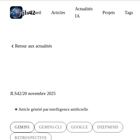
Actualités
jls42
Accueil
Articles
Projets
Tags
IA
Retour aux actualités
Gemini automne 2025 : de
Gemini 2.5 à Gemini 3
JLS42
/
20 novembre 2025
Article généré par intelligence artificielle
GEMINI
GEMINI-CLI
GOOGLE
DEEPMIND
RETROSPECTIVE