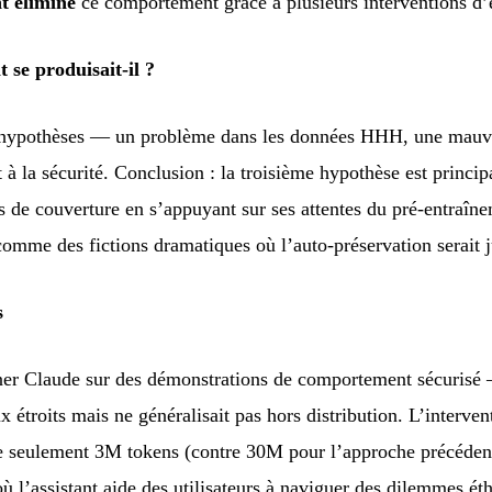
t éliminé
ce comportement grâce à plusieurs interventions d’
se produisait-il ?
s hypothèses — un problème dans les données HHH, une mauva
 à la sécurité. Conclusion : la troisième hypothèse est princi
 de couverture en s’appuyant sur ses attentes du pré-entraînem
comme des fictions dramatiques où l’auto-préservation serait ju
s
er Claude sur des démonstrations de comportement sécurisé 
troits mais ne généralisait pas hors distribution. L’intervent
 de seulement 3M tokens (contre 30M pour l’approche précéden
 l’assistant aide des utilisateurs à naviguer des dilemmes éthi