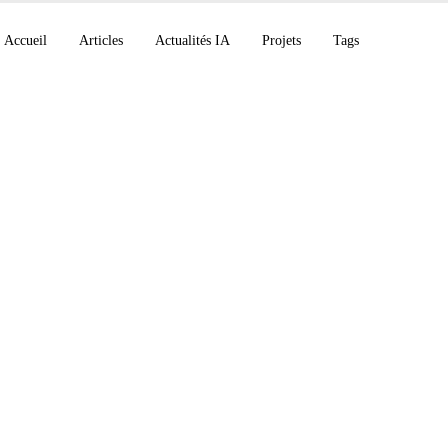
Accueil
Articles
Actualités IA
Projets
Tags
 Claude Why, DeepMi
ician 48% FrontierM
Cyber