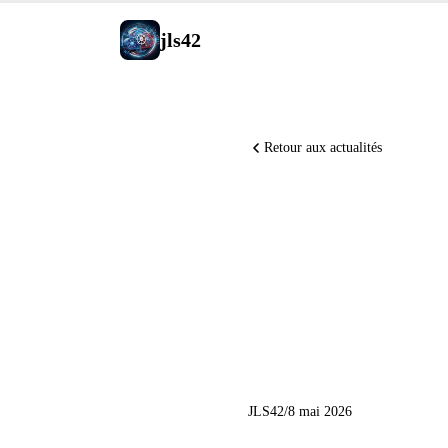
jls42
Retour aux actualités
Teaching
mathemat
GPT-5.5-
JLS42
/
8 mai 2026