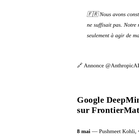
🇫🇷
Nous avons const
ne suffisait pas. Notre
seulement à agir de ma
🔗
Annonce @AnthropicA
Google DeepMin
sur FrontierMat
8 mai
— Pushmeet Kohli, vi