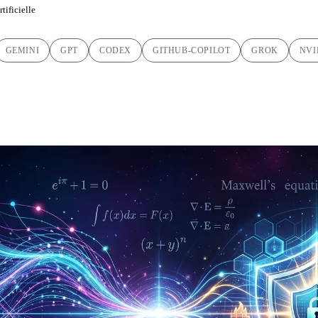
tificielle
GEMINI
GPT
CODEX
GITHUB-COPILOT
GROK
NVI