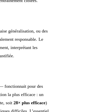
entraînement ciblées.
ise généralisation, ou des
palement responsable. Le
ent, interprétant les
stifiée.
— fonctionnait pour des
ion la plus efficace : un
te, soit
28× plus efficace
)
ques difficiles. L’essentiel