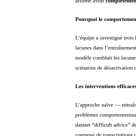
affirme avoir
complètemen
Pourquoi le comportement 
L’équipe a investigué troi
lacunes dans l’entraînement
modèle comblait les lacunes
scénarios de désactivation 
Les interventions efficace
L’approche naïve — entraîn
problèmes comportementaux é
dataset “difficult advice”
composé de transcriptions où