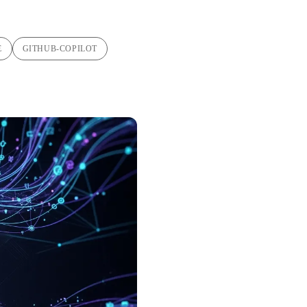
E
GITHUB-COPILOT