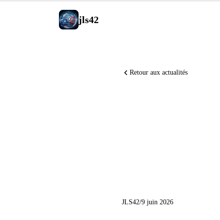
jls42
Retour aux actualités
Claude F
dépose so
Translate
JLS42
/
9 juin 2026