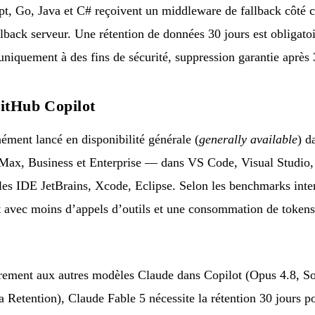
, Go, Java et C# reçoivent un middleware de fallback côté cl
lback serveur. Une rétention de données 30 jours est obligatoir
niquement à des fins de sécurité, suppression garantie après 
GitHub Copilot
ément lancé en disponibilité générale (
generally available
) d
 Max, Business et Enterprise — dans VS Code, Visual Studio,
es IDE JetBrains, Xcode, Eclipse. Selon les benchmarks inte
nt avec moins d’appels d’outils et une consommation de token
rement aux autres modèles Claude dans Copilot (Opus 4.8, So
 Retention), Claude Fable 5 nécessite la rétention 30 jours p