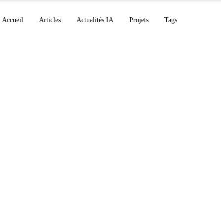
Accueil
Articles
Actualités IA
Projets
Tags
able 5 et Mythos 5, 
n S-1, Gemini 3.5 Liv