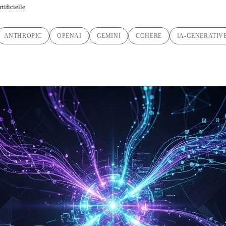
tificielle
ANTHROPIC
OPENAI
GEMINI
COHERE
IA-GENERATIV