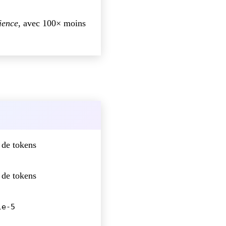
ience
, avec 100× moins
 de tokens
 de tokens
le-5