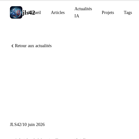
Actualités
jls42
Accueil
Articles
Projets
Tags
IA
Retour aux actualités
DiffusionGemma 4x plus
rapide, Claude Code
workflows dynamiques en
GA, Grok Voice #1 EVA-
Bench
JLS42
/
10 juin 2026