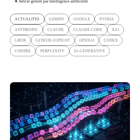
Article généré par intelligence artificielle
ACTUALITES
GEMINI
GOOGLE
NVIDIA
ANTHROPIC
CLAUDE
CLAUDE-CODE
XAI
GROK
GITHUB-COPILOT
OPENAI
CODEX
COHERE
PERPLEXITY
IA-GENERATIVE