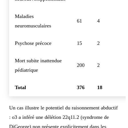
Maladies
61
4
neuromusculaires
Psychose précoce
15
2
Mort subite inattendue
200
2
pédiatrique
Total
376
18
Un cas illustre le potentiel du raisonnement abductif
: o3 a inféré une délétion 22q11.2 (syndrome de
DiGeorge) non présente explicitement dans les