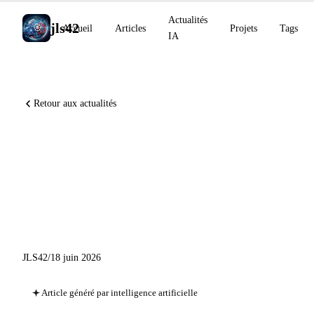
Actualités
jls42
Accueil
Articles
Projets
Tags
IA
Retour aux actualités
Perplexity Brain, GPT-5.5
Instant Santé, o3 diagnostics
rares NEJM AI, Genspark
AgentBase
JLS42
/
18 juin 2026
Article généré par intelligence artificielle