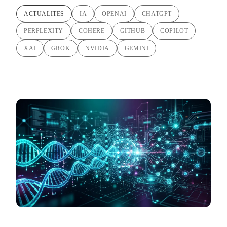
ACTUALITES
IA
OPENAI
CHATGPT
PERPLEXITY
COHERE
GITHUB
COPILOT
XAI
GROK
NVIDIA
GEMINI