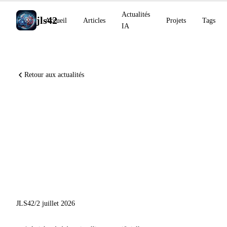
Actualités
jls42
Accueil
Articles
Projets
Tags
IA
Retour aux actualités
Claude Code v2.1.198 avec
Chrome GA et PR draft
automatique, GitHub Models
retiré le 30 juillet, programme
Devin Security Remediation
JLS42
/
2 juillet 2026