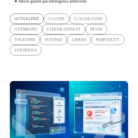
Article généré par intelligence artificielle
ACTUALITES
CLAUDE
CLAUDE-CODE
ANTHROPIC
GITHUB-COPILOT
DEVIN
TOGETHER
SYNTHID
GEMINI
PERPLEXITY
SYNTHESIA