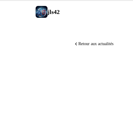
jls42
Retour aux actualités
OpenAI r
vieille 
open-sou
Diffusion