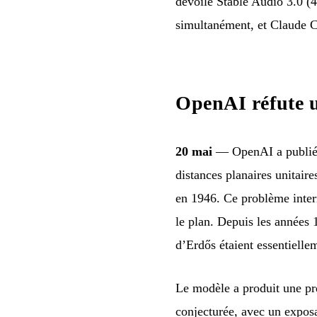
dévoile Stable Audio 3.0 (4
simultanément, et Claude C
OpenAI réfute u
20 mai
— OpenAI a publié u
distances planaires unitaire
en 1946. Ce problème inter
le plan. Depuis les années 
d’Erdős étaient essentielle
Le modèle a produit une pre
conjecturée, avec un exposa