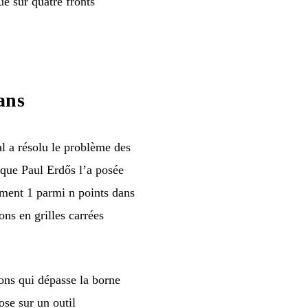
e sur quatre fronts
ans
l a résolu le problème des
 que Paul Erdős l’a posée
ement 1 parmi n points dans
ns en grilles carrées
ons qui dépasse la borne
ose sur un outil