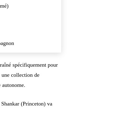
mmé)
pagnon
ntraîné spécifiquement pour
 une collection de
he autonome.
l Shankar (Princeton) va