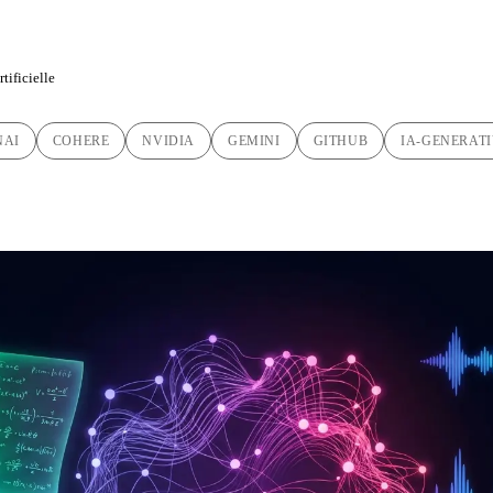
tificielle
NAI
COHERE
NVIDIA
GEMINI
GITHUB
IA-GENERAT