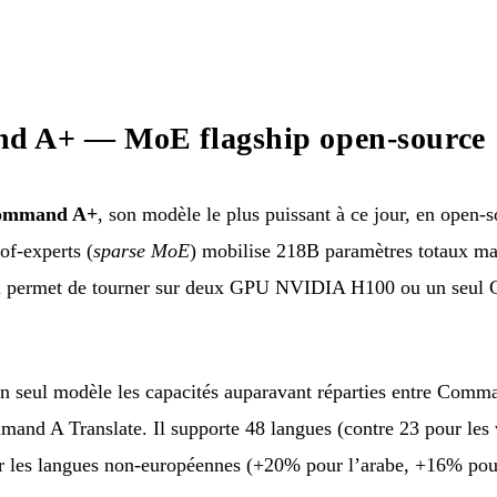
d A+ — MoE flagship open-source
ommand A+
, son modèle le plus puissant à ce jour, en open-
of-experts (
sparse MoE
) mobilise 218B paramètres totaux ma
lui permet de tourner sur deux GPU NVIDIA H100 ou un seul
 seul modèle les capacités auparavant réparties entre Comm
d A Translate. Il supporte 48 langues (contre 23 pour les v
r les langues non-européennes (+20% pour l’arabe, +16% pou