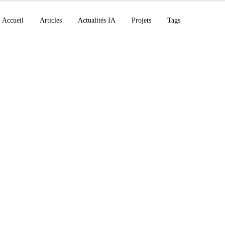
Accueil
Articles
Actualités IA
Projets
Tags
éfute une conjecture
de 80 ans, Cohere Co
rce, NVIDIA Nemotro