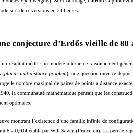
 modèles open weights). Sur l’outillage, GitHub Copilot évolu
ode sort deux versions en 24 heures.
ne conjecture d’Erdős vieille de 80 
n résultat inédit : un modèle interne de raisonnement généra
s (
planar unit distance problem
), une question ouverte depuis
roge le nombre maximal de paires de points à distance exact
1940, la communauté mathématique pensait que les constructio
ment optimales.
uve montrant l’existence d’une famille infinie de configurati
nt δ = 0,014 établi par Will Sawin (Princeton). La percée rep