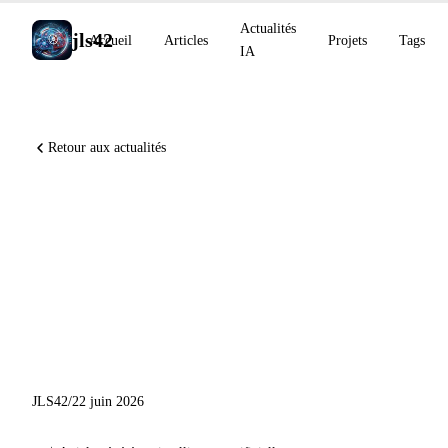
Actualités
jls42
Accueil
Articles
Projets
Tags
IA
Retour aux actualités
OpenAI étend Daybreak à la
cybersécurité, Sakana Fugu
revendique un nouveau palier
sur SWE-Bench, Cursor
forme un modèle avec SpaceX
JLS42
/
22 juin 2026