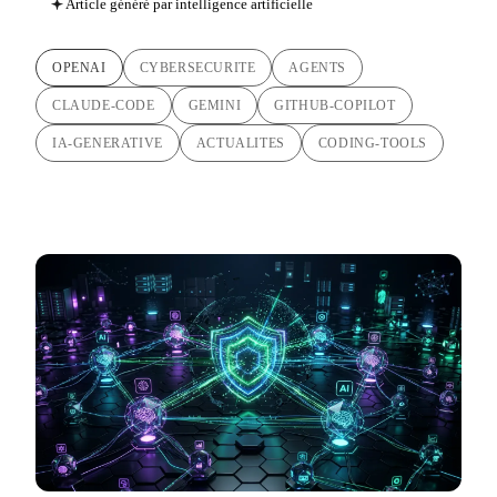
Article généré par intelligence artificielle
OPENAI
CYBERSECURITE
AGENTS
CLAUDE-CODE
GEMINI
GITHUB-COPILOT
IA-GENERATIVE
ACTUALITES
CODING-TOOLS