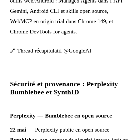
outils web/Android : Managed Agents dans l’API
Gemini, Android CLI et skills open source,
WebMCP en origin trial dans Chrome 149, et
Chrome DevTools for agents.
🔗
Thread récapitulatif @GoogleAI
Sécurité et provenance : Perplexity
Bumblebee et SynthID
Perplexity — Bumblebee en open source
22 mai
— Perplexity publie en open source
Bumblebee
, son scanner de sécurité interne écrit en