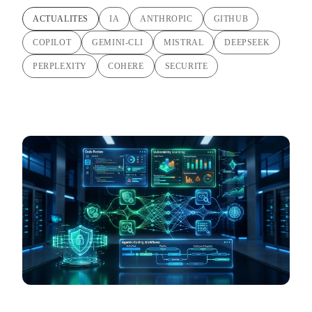
ACTUALITES
IA
ANTHROPIC
GITHUB
COPILOT
GEMINI-CLI
MISTRAL
DEEPSEEK
PERPLEXITY
COHERE
SECURITE