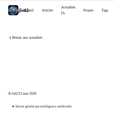
Actualités
jls42
Accueil
Articles
Projets
Tags
IA
Retour aux actualités
Project Glasswing : 10 000
vulnérabilités, GitHub
Gartner Leader, Mistral
acquiert Emmi AI
JLS42
/
23 mai 2026
Article généré par intelligence artificielle