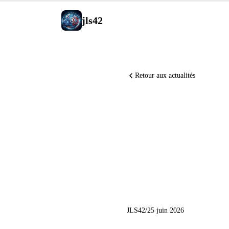
jls42
Retour aux actualités
Claude C
Notebooks
IA du 25 
JLS42
/
25 juin 2026