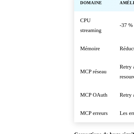
DOMAINE
AMÉL
CPU
-37 % 
streaming
Mémoire
Réduct
Retry 
MCP réseau
resourc
MCP OAuth
Retry 
MCP erreurs
Les er