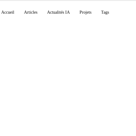
Accueil
Articles
Actualités IA
Projets
Tags
ode v2.1.191, Gemini
 et Runway Agent 2.0 
juin 2026