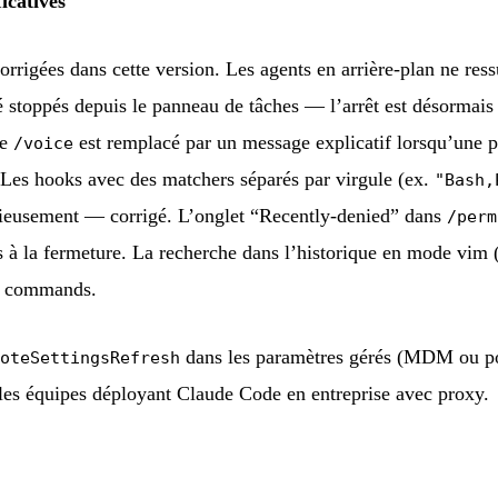
icatives
orrigées dans cette version. Les agents en arrière-plan ne res
té stoppés depuis le panneau de tâches — l’arrêt est désorma
de
est remplacé par un message explicatif lorsqu’une p
/voice
. Les hooks avec des matchers séparés par virgule (ex.
"Bash,
cieusement — corrigé. L’onglet “Recently-denied” dans
/perm
ns à la fermeture. La recherche dans l’historique en mode 
h commands.
dans les paramètres gérés (MDM ou pol
oteSettingsRefresh
 les équipes déployant Claude Code en entreprise avec proxy.