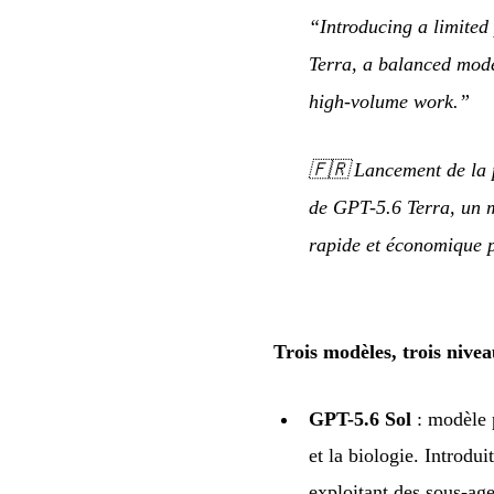
“Introducing a limited
Terra, a balanced mode
high-volume work.”
🇫🇷
Lancement de la p
de GPT-5.6 Terra, un m
rapide et économique 
Trois modèles, trois nive
GPT-5.6 Sol
: modèle p
et la biologie. Introdu
exploitant des sous-age