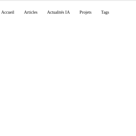
Accueil
Articles
Actualités IA
Projets
Tags
ol Terra Luna en pré
c Economic Index, 
ras : veille IA du 26 