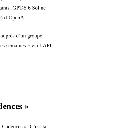
tants. GPT-5.6 Sol ne
k
) d’OpenAI.
 auprès d’un groupe
nes semaines » via l’API,
dences »
 Cadences ». C’est la