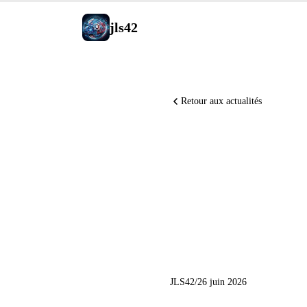
jls42
Retour aux actualités
GPT-5.6 S
Anthropi
sur Cereb
JLS42
/
26 juin 2026