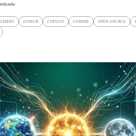
tificielle
GEMINI
GITHUB
COPILOT
COHERE
OPEN-SOURCE