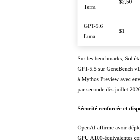
$2,50
Terra
GPT-5.6
$1
Luna
Sur les benchmarks, Sol éta
GPT-5.5 sur GeneBench v1 (
à Mythos Preview avec envir
par seconde dès juillet 202
Sécurité renforcée et dispo
OpenAI affirme avoir déploy
GPU A100-équivalentes co