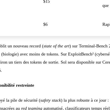
$15
que
$6
Rap
blit un nouveau record (
state of the art
) sur Terminal-Bench 2
biologie) avec moins de tokens. Sur ExploitBench² (cyberséc
on un tiers des tokens de sortie. Sol sera disponible sur Cer
6.
nibilité restreinte
é la pile de sécurité (
safety stack
) la plus robuste à ce jour 
nsacrées au
red teaming
automatisé, classificateurs temps réel