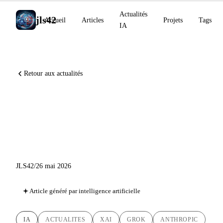
Actualités
jls42
Accueil
Articles
Projets
Tags
IA
Retour aux actualités
Grok Build en bêta, Anthropic
au Vatican, ElevenLabs Music
v2
JLS42
/
26 mai 2026
Article généré par intelligence artificielle
IA
ACTUALITES
XAI
GROK
ANTHROPIC