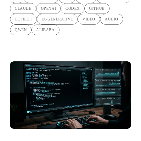
CLAUDE
OPENAI
CODEX
GITHUB
COPILOT
IA-GENERATIVE
VIDEO
AUDIO
QWEN
ALIBABA