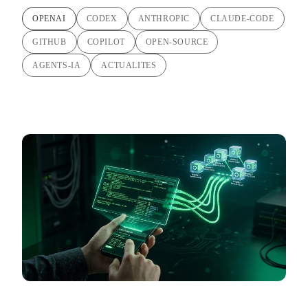
OPENAI
CODEX
ANTHROPIC
CLAUDE-CODE
GITHUB
COPILOT
OPEN-SOURCE
AGENTS-IA
ACTUALITES