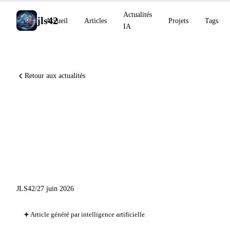
Actualités
jls42
Accueil
Articles
Projets
Tags
IA
Retour aux actualités
Codex Remote en disponibilité
générale, Sakana Fugu-Ultra
sur Vercel AI Gateway : veille
IA du 27 juin 2026
JLS42
/
27 juin 2026
Article généré par intelligence artificielle