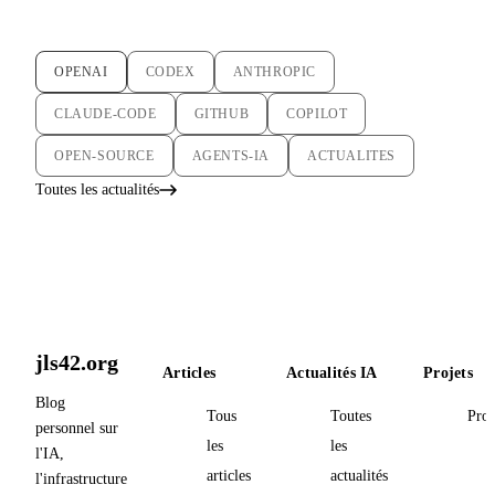
OPENAI
CODEX
ANTHROPIC
CLAUDE-CODE
GITHUB
COPILOT
OPEN-SOURCE
AGENTS-IA
ACTUALITES
Toutes les actualités
jls42.org
Articles
Actualités IA
Projets
Blog
Tous
Toutes
Proj
personnel sur
les
les
l'IA,
articles
actualités
l'infrastructure