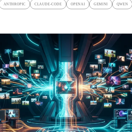
ANTHROPIC
CLAUDE-CODE
OPENAI
GEMINI
QWEN