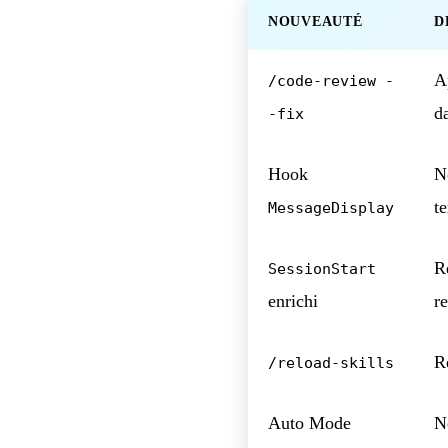
NOUVEAUTÉ
D
A
/code-review -
da
-fix
Hook
N
te
MessageDisplay
R
SessionStart
enrichi
re
R
/reload-skills
Auto Mode
N