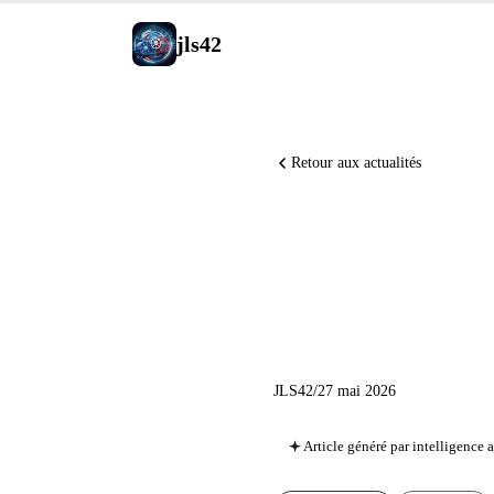
jls42
Retour aux actualités
Runway M
OpenAI P
JLS42
/
27 mai 2026
Article généré par intelligence ar