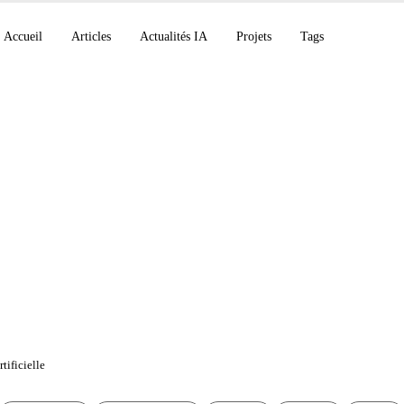
Accueil
Articles
Actualités IA
Projets
Tags
CP, Claude Code v2.
rivate MCP tunnels
tificielle