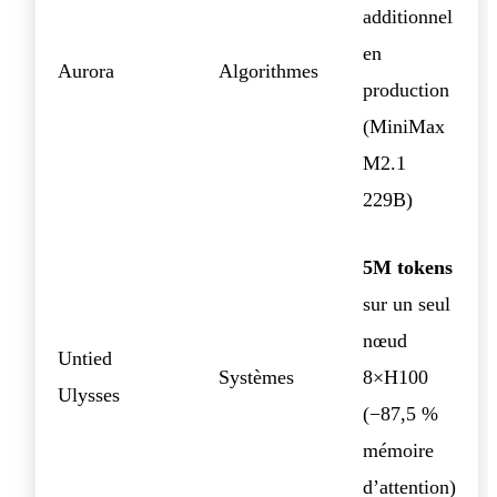
additionnel
en
Aurora
Algorithmes
production
(MiniMax
M2.1
229B)
5M tokens
sur un seul
nœud
Untied
Systèmes
8×H100
Ulysses
(−87,5 %
mémoire
d’attention)