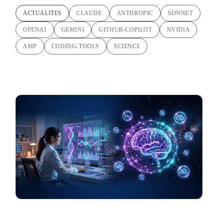
ACTUALITES
CLAUDE
ANTHROPIC
SONNET
OPENAI
GEMINI
GITHUB-COPILOT
NVIDIA
AMP
CODING-TOOLS
SCIENCE