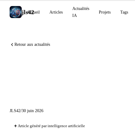
Actualités
jls42
Accueil
Articles
Projets
Tags
IA
Retour aux actualités
Claude Sonnet 5 disponible
sur tous les plans, Claude
Science en bêta, Amp lance les
Orbs
JLS42
/
30 juin 2026
Article généré par intelligence artificielle