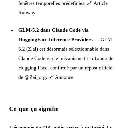
fenêtres temporelles prédéfinies.
🔗 Article
Runway
GLM-5.2 dans Claude Code via
HuggingFace Inference Providers
— GLM-
5.2 (Z.ai) est désormais sélectionnable dans
Claude Code via le mécanisme
de
hf-claude
Hugging Face, confirmé par un repost officiel
de @Zai_org.
🔗 Annonce
Ce que ça signifie
L’économie de l’IA audio arrive à maturité.
Le