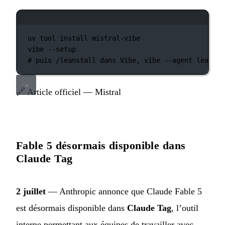
Fenêtre de terminal
uv
tool
install
mistral-vibe
vibe
--setup
# puis /leanstall dans Vibe, vibe --agent lean
🔗
Article officiel — Mistral
Fable 5 désormais disponible dans
Claude Tag
2 juillet
— Anthropic annonce que Claude Fable 5
est désormais disponible dans
Claude Tag
, l’outil
interne permettant aux équipes de travailler avec