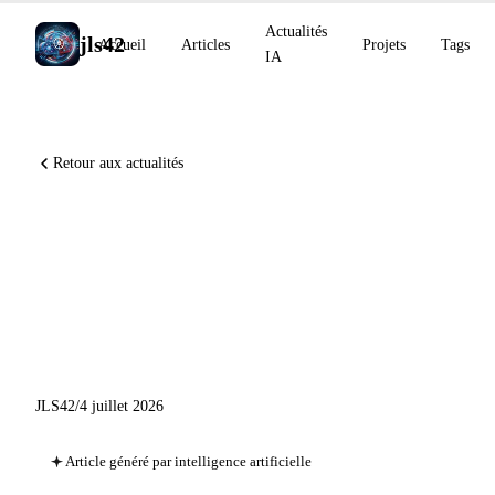
Actualités
jls42
Accueil
Articles
Projets
Tags
IA
Retour aux actualités
ElevenLabs franchit 500 M
USD ARR en juin, Leanstral
1.5 sature miniF2F, Fable 5
déployé dans Claude Tag
JLS42
/
4 juillet 2026
Article généré par intelligence artificielle