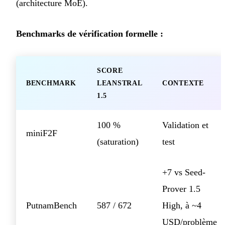
(architecture MoE).
Benchmarks de vérification formelle :
SCORE
BENCHMARK
LEANSTRAL
CONTEXTE
1.5
100 %
Validation et
miniF2F
(saturation)
test
+7 vs Seed-
Prover 1.5
PutnamBench
587 / 672
High, à ~4
USD/problème