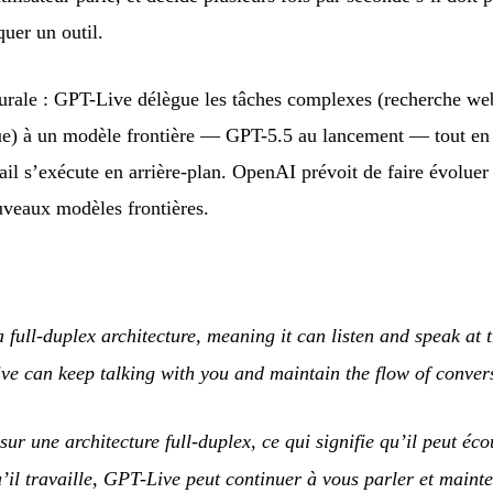
uer un outil.
urale : GPT-Live délègue les tâches complexes (recherche we
que) à un modèle frontière — GPT-5.5 au lancement — tout en
vail s’exécute en arrière-plan. OpenAI prévoit de faire évoluer
uveaux modèles frontières.
 full-duplex architecture, meaning it can listen and speak at
ve can keep talking with you and maintain the flow of conver
ur une architecture full-duplex, ce qui signifie qu’il peut éc
l travaille, GPT-Live peut continuer à vous parler et mainteni