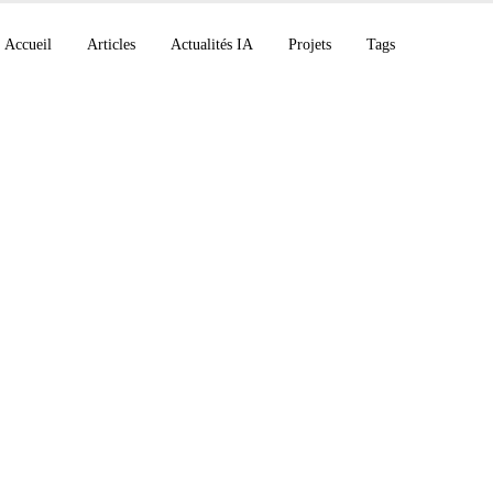
Accueil
Articles
Actualités IA
Projets
Tags
défie les modèles fron
ance GPT-Live en full
e lance dans la roboti
l Navigate