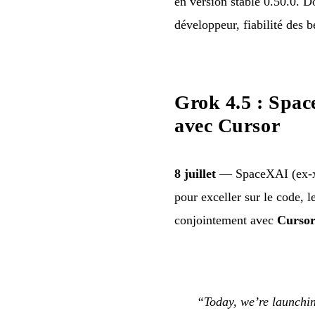
en version stable 0.50.0. D
développeur, fiabilité des 
Grok 4.5 : Space
avec Cursor
8 juillet
— SpaceXAI (ex-x
pour exceller sur le code, l
conjointement avec
Curso
“Today, we’re launchin