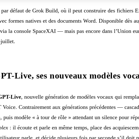
par défaut de Grok Build, où il peut construire des fichiers 
vec formes natives et des documents Word. Disponible dès au
t via la console SpaceXAI — mais pas encore dans l’Union eu
uillet.
PT-Live, ses nouveaux modèles voca
GPT-Live
, nouvelle génération de modèles vocaux qui remp
Voice. Contrairement aux générations précédentes — casca
, puis modèle « à tour de rôle » attendant un silence pour r
plex
: il écoute et parle en même temps, place des acquiesce
ilisateur parle, et décide plusieurs fois par seconde s’il doit p