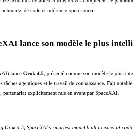
ouze actualités notables et trois brèves complètent ce panoram
benchmarks de code et inférence open source.
XAI lance son modèle le plus intelli
AI) lance
Grok 4.5
, présenté comme son modèle le plus intel
es tâches agentiques et le travail de connaissance. Fait notable
r
, partenariat explicitement mis en avant par SpaceXAI.
g Grok 4.5, SpaceXAI’s smartest model built to excel at codin