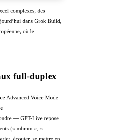
Excel complexes, des
jourd’hui dans Grok Build,
ropéenne, où le
ux full-duplex
lace Advanced Voice Mode
de
épondre — GPT-Live repose
ments (« mhmm », «
arler, écouter, se mettre en