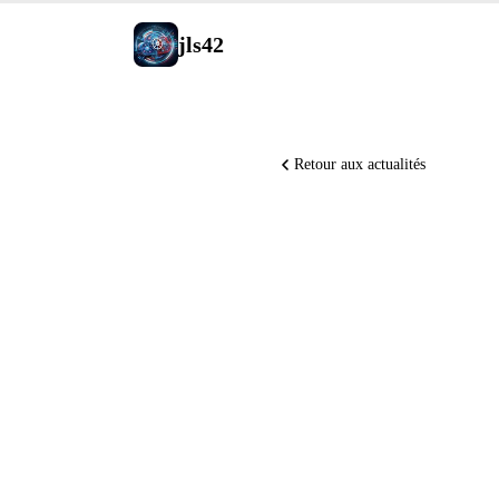
jls42
Retour aux actualités
Grok 4.5 
OpenAI l
Mistral s
Robostra