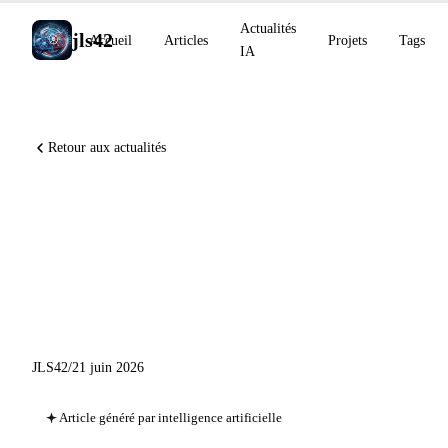
Actualités
jls42
Accueil
Articles
Projets
Tags
IA
Retour aux actualités
Veille IA élargie : Devin
Desktop, Warp Oz, Zed
DeltaDB et les temps forts de
juin 2026
JLS42
/
21 juin 2026
Article généré par intelligence artificielle