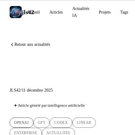
Actualités
jls42
Accueil
Articles
Projets
Tags
IA
Retour aux actualités
GPT-5.2 et Codex for Linear :
OpenAI pose les fondations
JLS42
/
11 décembre 2025
Article généré par intelligence artificielle
OPENAI
GPT
CODEX
LINEAR
ENTERPRISE
ACTUALITES