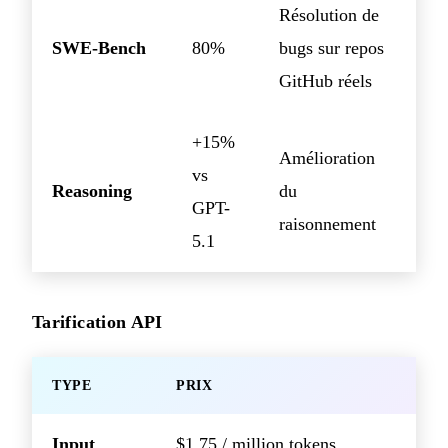
Résolution de
SWE-Bench
80%
bugs sur repos
GitHub réels
+15%
Amélioration
vs
Reasoning
du
GPT-
raisonnement
5.1
Tarification API
TYPE
PRIX
Input
$1.75 / million tokens