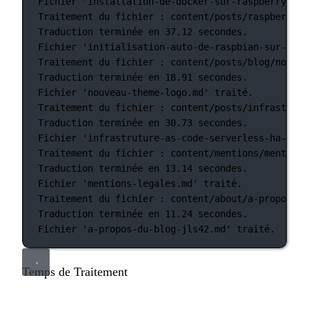
Fichier
'installation-de-docker-sur-raspberry-pi-
Traitement
du
fichier
:
content/posts/raspberry-p
Traduction
terminée
en
37.12
secondes.
Fichier
'initialisation-auto-de-raspbian-sur-rasp
Traitement
du
fichier
:
content/posts/blog/nouvea
Traduction
terminée
en
18.91
secondes.
Fichier
'nouveau-theme-logo.md'
traité.
Traitement
du
fichier
:
content/posts/infrastruct
Traduction
terminée
en
30.73
secondes.
Fichier
'infrastruture-as-code-serverless-ha-jls4
Traitement
du
fichier
:
content/mentions/mentions
Traduction
terminée
en
13.14
secondes.
Fichier
'mentions-legales.md'
traité.
Traitement
du
fichier
:
content/about/a-propos-du
Traduction
terminée
en
11.24
secondes.
Fichier
'a-propos-du-blog-jls42.md'
traité.
Temps de Traitement