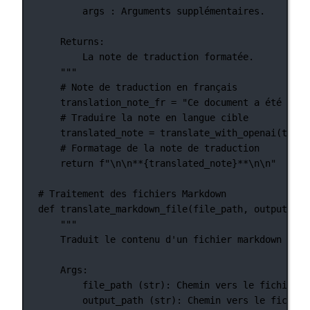
args : Arguments supplémentaires.
Returns:
La note de traduction formatée.
"""
# Note de traduction en français
translation_note_fr 
=
"Ce document a été trad
# Traduire la note en langue cible
translated_note 
=
 translate_with_openai(trans
# Formatage de la note de traduction
return
f
"
\n\n
**
{
translated_note
}
**
\n\n
"
# Traitement des fichiers Markdown
def
translate_markdown_file
(file_path, output_pat
"""
Traduit le contenu d'un fichier markdown en u
Args:
file_path (str): Chemin vers le fichier m
output_path (str): Chemin vers le fichier