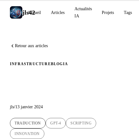
Actualités
jls42
Accueil
Articles
Projets
Tags
IA
Retour aux articles
INFRASTRUCTURE
BLOG
IA
Révolutionner les Traductions
d'articles de Blog avec l'IA
jls
/
13 janvier 2024
TRADUCTION
GPT-4
SCRIPTING
INNOVATION