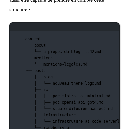
aussi être capable de prendre en compte cette
structure :
Fenêtre de terminal
├──
content
│
├──
about
│
│
└──
a-propos-du-blog-jls42.md
│
├──
mentions
│
│
└──
mentions-legales.md
│
├──
posts
│
│
├──
blog
│
│
│
└──
nouveau-theme-logo.md
│
│
├──
ia
│
│
│
├──
poc-mistral-ai-mixtral.md
│
│
│
├──
poc-openai-api-gpt4.md
│
│
│
└──
stable-difusion-aws-ec2.md
│
│
├──
infrastructure
│
│
│
└──
infrastruture-as-code-serverless-
│
│
└──
raspberry-pi