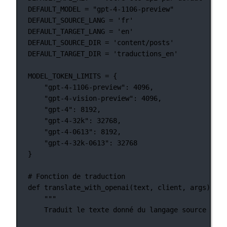
DEFAULT_MODEL
=
"gpt-4-1106-preview"
DEFAULT_SOURCE_LANG
=
'fr'
DEFAULT_TARGET_LANG
=
'en'
DEFAULT_SOURCE_DIR
=
'content/posts'
DEFAULT_TARGET_DIR
=
'traductions_en'
MODEL_TOKEN_LIMITS
=
 {
"gpt-4-1106-preview"
: 
4096
,
"gpt-4-vision-preview"
: 
4096
,
"gpt-4"
: 
8192
,
"gpt-4-32k"
: 
32768
,
"gpt-4-0613"
: 
8192
,
"gpt-4-32k-0613"
: 
32768
}
# Fonction de traduction
def
translate_with_openai
(text, client, args):
"""
Traduit le texte donné du langage source au l