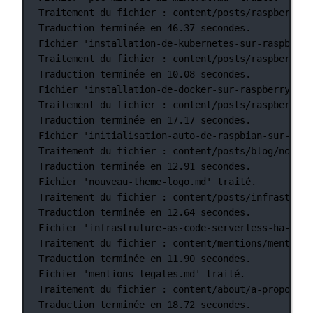
Traitement
du
fichier
:
content/posts/raspberry-p
Traduction
terminée
en
46.37
secondes.
Fichier
'installation-de-kubernetes-sur-raspberry
Traitement
du
fichier
:
content/posts/raspberry-p
Traduction
terminée
en
10.08
secondes.
Fichier
'installation-de-docker-sur-raspberry-pi-
Traitement
du
fichier
:
content/posts/raspberry-p
Traduction
terminée
en
17.17
secondes.
Fichier
'initialisation-auto-de-raspbian-sur-rasp
Traitement
du
fichier
:
content/posts/blog/nouvea
Traduction
terminée
en
12.91
secondes.
Fichier
'nouveau-theme-logo.md'
traité.
Traitement
du
fichier
:
content/posts/infrastruct
Traduction
terminée
en
12.64
secondes.
Fichier
'infrastruture-as-code-serverless-ha-jls4
Traitement
du
fichier
:
content/mentions/mentions
Traduction
terminée
en
11.90
secondes.
Fichier
'mentions-legales.md'
traité.
Traitement
du
fichier
:
content/about/a-propos-du
Traduction
terminée
en
18.72
secondes.