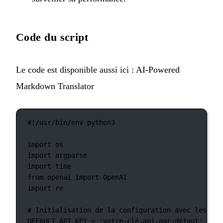
Code du script
Le code est disponible aussi ici :
AI-Powered
Markdown Translator
#!/usr/bin/env python3
import
 os
import
 argparse
import
 time
from
 openai 
import
 OpenAI
import
 re
# Initialisation de la configuration avec les val
DEFAULT_API_KEY
=
'votre-clé-api-par-défaut'