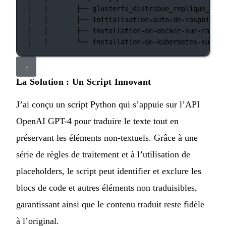
│
│
├──
glusterfs_distribue_replique_sur_
│
│
├──
initialisation-auto-de-raspbian-s
│
│
├──
installation-de-docker-sur-raspbe
│
│
└──
installation-de-kubernetes-sur-ra
La Solution : Un Script Innovant
J’ai conçu un script Python qui s’appuie sur l’API
OpenAI GPT-4 pour traduire le texte tout en
préservant les éléments non-textuels. Grâce à une
série de règles de traitement et à l’utilisation de
placeholders, le script peut identifier et exclure les
blocs de code et autres éléments non traduisibles,
garantissant ainsi que le contenu traduit reste fidèle
à l’original.