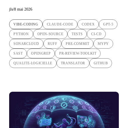
jls
/
8 mai 2026
VIBE-CODING
CLAUDE-CODE
CODEX
GPT-5
PYTHON
OPEN-SOURCE
TESTS
CI-CD
SONARCLOUD
RUFF
PRE-COMMIT
MYPY
SAST
OPENGREP
PR-REVIEW-TOOLKIT
QUALITE-LOGICIELLE
TRANSLATOR
GITHUB