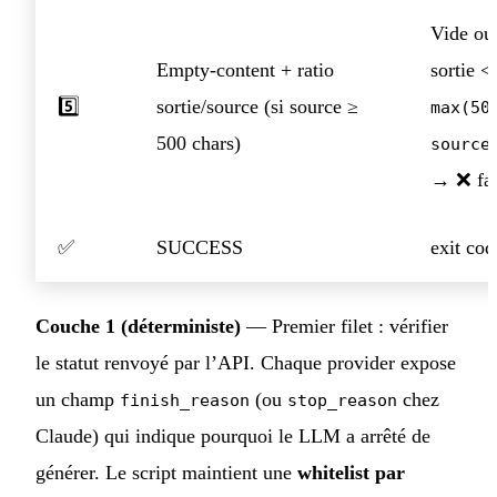
Vide ou
Empty-content + ratio
sortie <
5️⃣
sortie/source (si source ≥
max(50
500 chars)
source
→ ❌ fai
✅
SUCCESS
exit cod
Couche 1 (déterministe)
— Premier filet : vérifier
le statut renvoyé par l’API. Chaque provider expose
un champ
(ou
chez
finish_reason
stop_reason
Claude) qui indique pourquoi le LLM a arrêté de
générer. Le script maintient une
whitelist par