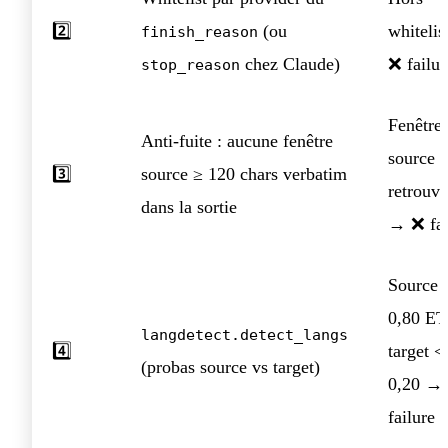
2️⃣
(ou
whiteli
finish_reason
chez Claude)
❌ failur
stop_reason
Fenêtre
Anti-fuite : aucune fenêtre
source
3️⃣
source ≥ 120 chars verbatim
retrouv
dans la sortie
→ ❌ fai
Source 
0,80 ET
langdetect.detect_langs
4️⃣
target <
(probas source vs target)
0,20 →
failure