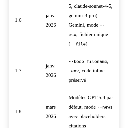
5, claude-sonnet-4-5,
janv.
gemini-3-pro),
1.6
2026
Gemini, mode
--
, fichier unique
eco
(
)
--file
,
--keep_filename
janv.
1.7
, code inline
.env
2026
préservé
Modèles GPT-5.4 par
mars
défaut, mode
--news
1.8
2026
avec placeholders
citations