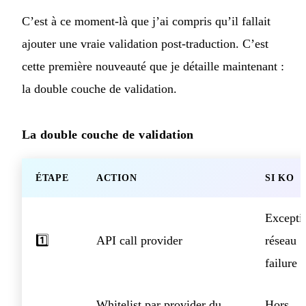
C’est à ce moment-là que j’ai compris qu’il fallait
ajouter une vraie validation post-traduction. C’est
cette première nouveauté que je détaille maintenant :
la double couche de validation.
La double couche de validation
ÉTAPE
ACTION
SI KO
Excepti
1️⃣
API call provider
réseau
failure
Whitelist par provider du
Hors