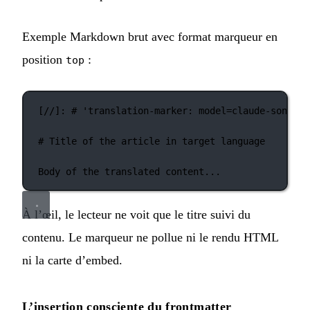
Exemple Markdown brut avec format marqueur en
position
:
top
[
//
]: 
#
'
translation-marker: model=claude-sonnet-
# Title of the article in target language
Body of the translated content...
À l’œil, le lecteur ne voit que le titre suivi du
contenu. Le marqueur ne pollue ni le rendu HTML
ni la carte d’embed.
L’insertion consciente du frontmatter