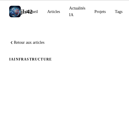
Actualités
jls42
Accueil
Articles
Projets
Tags
IA
Retour aux articles
IA
INFRASTRUCTURE
Mise à jour de mon script AI-
Powered Markdown
Translator (v1.9) :
nouveautés, et comment viser
un code propre sans relire en
pair-IA