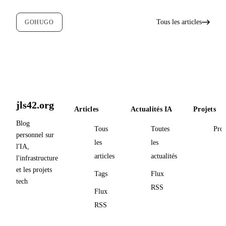
Tous les articles
GOHUGO
jls42.org
Articles
Actualités IA
Projets
Blog
Tous
Toutes
Proj
personnel sur
les
les
l'IA,
articles
actualités
l'infrastructure
et les projets
Tags
Flux
tech
RSS
Flux
RSS