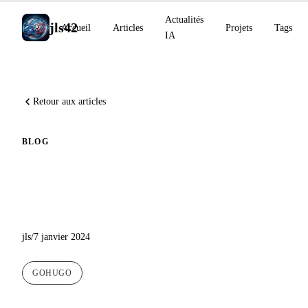
Actualités
jls42
Accueil
Articles
Projets
Tags
IA
Retour aux articles
BLOG
Un nouveau thème pour ce
blog
jls
/
7 janvier 2024
GOHUGO