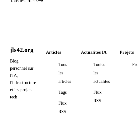
Tous les articles
jls42.org
Articles
Actualités IA
Projets
Blog
Tous
Toutes
Proj
personnel sur
les
les
l'IA,
articles
actualités
l'infrastructure
et les projets
Tags
Flux
tech
RSS
Flux
RSS