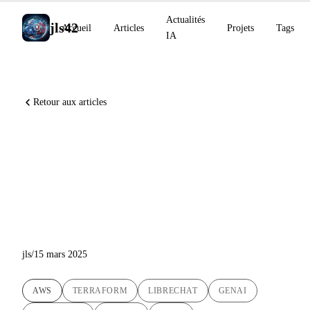
Actualités
jls42
Accueil
Articles
Projets
Tags
IA
Retour aux articles
Déploiement Automatisé de
LibreChat sur AWS EC2 :
Une Solution DevOps
Innovante
jls
/
15 mars 2025
AWS
TERRAFORM
LIBRECHAT
GENAI