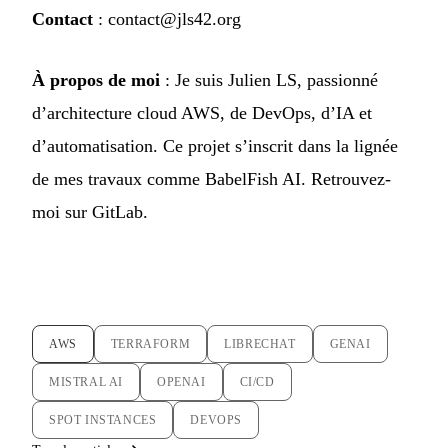
Contact
:
contact@jls42.org
À propos de moi
: Je suis Julien LS, passionné
d’architecture cloud AWS, de DevOps, d’IA et
d’automatisation. Ce projet s’inscrit dans la lignée
de mes travaux comme
BabelFish AI
. Retrouvez-
moi sur
GitLab
.
AWS
TERRAFORM
LIBRECHAT
GENAI
MISTRAL AI
OPENAI
CI/CD
SPOT INSTANCES
DEVOPS