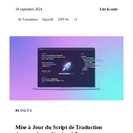
langues grâce aux capacités de traduction de
l'intellige...
18 septembre 2024
Lire la suite
AI Translation
OpenAI
GPT-4o
+2
/
BLOG
IA
Mise à Jour du Script de Traduction