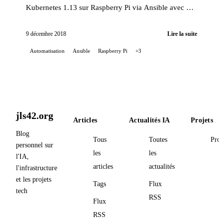
Kubernetes 1.13 sur Raspberry Pi via Ansible avec un
rôle fait maison.
9 décembre 2018
Lire la suite
Automatisation
Ansible
Raspberry Pi
+3
jls42.org
Articles
Actualités IA
Projets
Blog
Tous
Toutes
Proj
personnel sur
les
les
l'IA,
articles
actualités
l'infrastructure
et les projets
Tags
Flux
tech
RSS
Flux
RSS