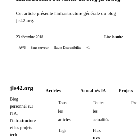
Cet article présente l'infrastructure générale du blog
jls42.org.
23 décembre 2018
Lire la suite
AWS
Sans serveur
Haute Disponibilite
+1
jls42.org
Articles
Actualités IA
Projets
Blog
Tous
Toutes
Proj
personnel sur
les
les
l'IA,
articles
actualités
l'infrastructure
et les projets
Tags
Flux
tech
RSS