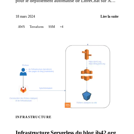
pour le déploiement automatisé de LibreChat sur AWS
EC2, utilisant Terraform pour orchestrer l'infrastr...
18 mars 2024
Lire la suite
AWS
Terraform
SSM
+4
INFRASTRUCTURE
Infrastructure Serverless du blog jls42.org