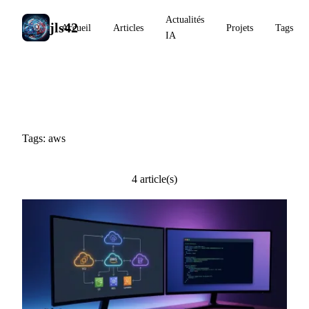
Actualités
jls42
Accueil
Articles
Projets
Tags
IA
#aws
Tags: aws
4 article(s)