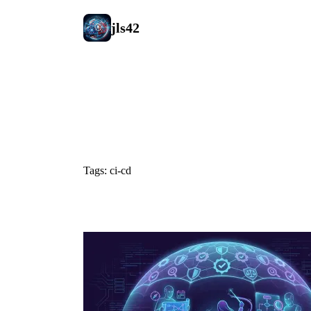
jls42
#ci-cd
Tags: ci-cd